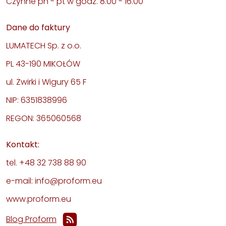
Czynne pn - pt w godz. 8.00 - 16.00
Dane do faktury
LUMATECH Sp. z o.o.
PL 43-190 MIKOŁÓW
ul. Żwirki i Wigury 65 F
NIP: 6351838996
REGON: 365060568
Kontakt:
tel. +48 32 738 88 90
e-mail: info@proform.eu
www.proform.eu
Blog Proform