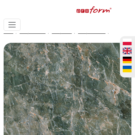
home
fronty meblowe
fronty ALVIC
fronty ALVIC luxe
Sierra 02