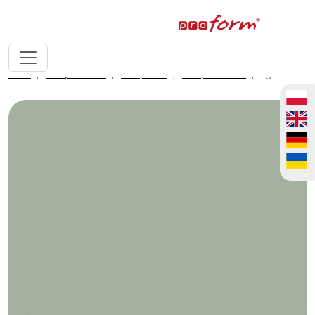
home
fronty meblowe
fronty ALVIC
fronty ALVIC luxe
Agave