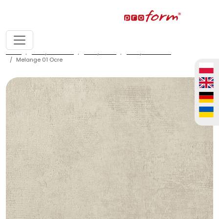
home
fronty meblowe
fronty ALVIC
fronty ALVIC luxe
Melange 01 Ocre