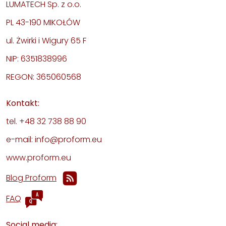
LUMATECH Sp. z o.o.
PL 43-190 MIKOŁÓW
ul. Żwirki i Wigury 65 F
NIP: 6351838996
REGON: 365060568
Kontakt:
tel. +48 32 738 88 90
e-mail: info@proform.eu
www.proform.eu
Blog Proform
FAQ
Social media: