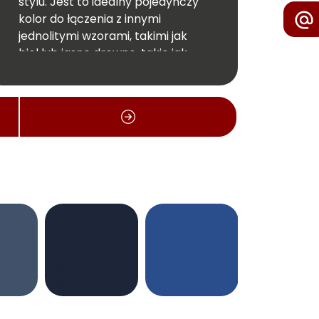
stylu. Jest to idealny pojedynczy
kolor do łączenia z innymi
jednolitymi wzorami, takimi jak
biel lub jasne drewno, takie jak
Como Ash 01.
Wymiar całej płyty: 2750x1220 mm