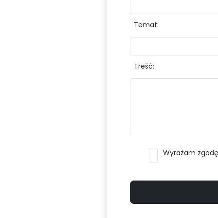
Temat:
Treść:
Wyrażam zgodę n