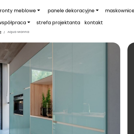
fronty meblowe
panele dekoracyjne
maskownic
współpraca
strefa projektanta
kontakt
e
Aqua Marina