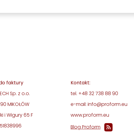
do faktury
Kontakt:
CH Sp. z o.o.
tel. +48 32 738 88 90
-190 MIKOŁÓW
e-mail: info@proform.eu
rki i Wigury 65 F
www.proform.eu
351838996
Blog Proform