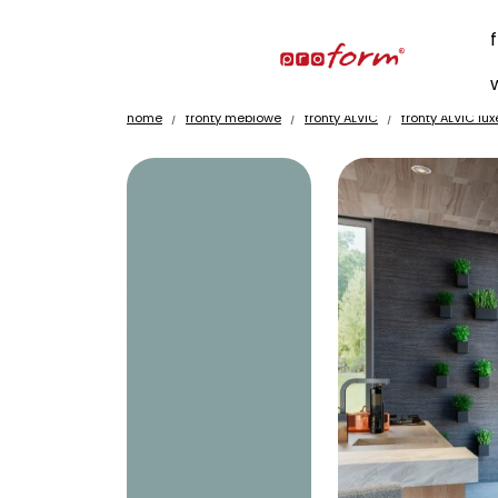
home
fronty meblowe
fronty ALVIC
fronty ALVIC lux