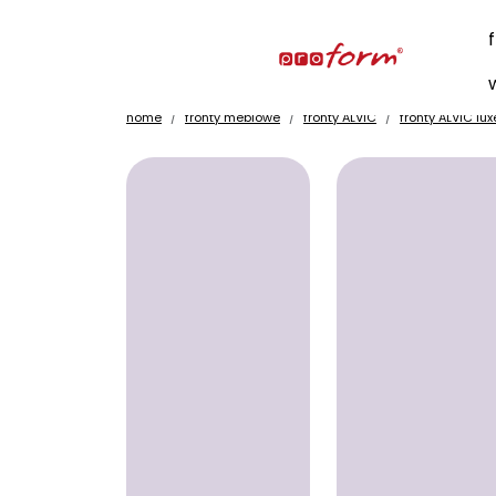
home
fronty meblowe
fronty ALVIC
fronty ALVIC lux