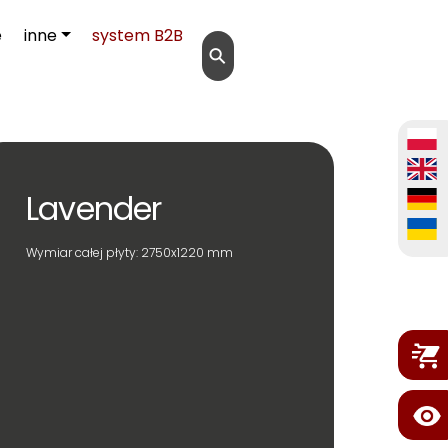
e
inne
system B2B
⚲
Lavender
Wymiar całej płyty: 2750x1220 mm