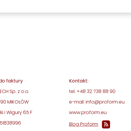
do faktury
Kontakt:
CH Sp. z o.o.
tel. +48 32 738 88 90
-190 MIKOŁÓW
e-mail: info@proform.eu
rki i Wigury 65 F
www.proform.eu
351838996
Blog Proform