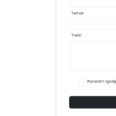
Temat:
Treść:
Wyrażam zgodę n