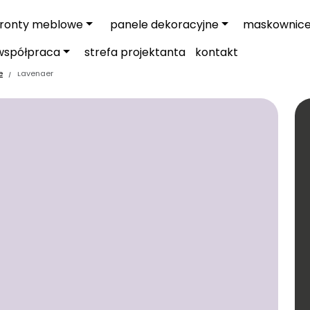
fronty meblowe
panele dekoracyjne
maskownic
współpraca
strefa projektanta
kontakt
e
Lavender