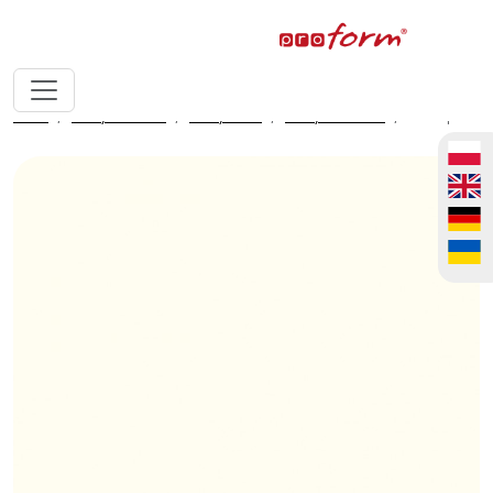
home
fronty meblowe
fronty ALVIC
fronty ALVIC luxe
Marfil pearl