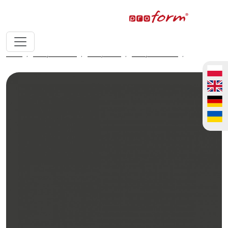
home
fronty meblowe
fronty ALVIC
fronty ALVIC luxe
Antracita