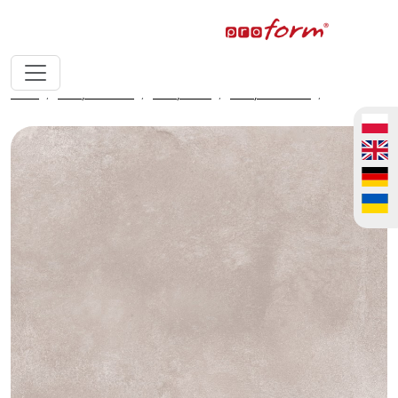
home
fronty meblowe
fronty ALVIC
fronty ALVIC luxe
Titan 01