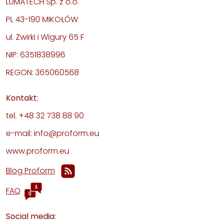
LUMATECH Sp. z o.o.
PL 43-190 MIKOŁÓW
ul. Żwirki i Wigury 65 F
NIP: 6351838996
REGON: 365060568
Kontakt:
tel. +48 32 738 88 90
e-mail: info@proform.eu
www.proform.eu
Blog Proform
FAQ
Social media: