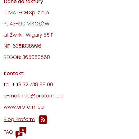
Dane do faktury
LUMATECH Sp. z o.o.
PL 43-190 MIKOŁÓW
ul. Żwirki i Wigury 65 F
NIP: 6351838996
REGON: 365060568
Kontakt:
tel. +48 32 738 88 90
e-mail: info@proform.eu
www.proform.eu
Blog Proform
FAQ