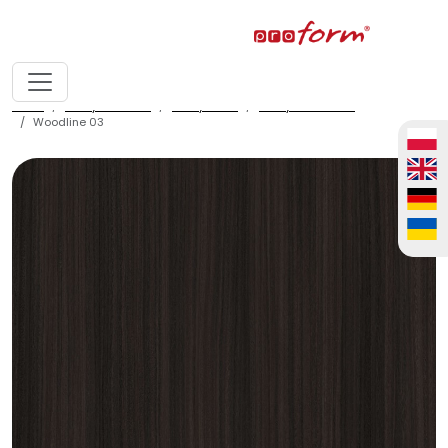
home
fronty meblowe
fronty ALVIC
fronty ALVIC zenit
Woodline 03