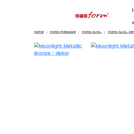
home
fronty meblowe
fronty ALVIC
fronty ALVIC zen