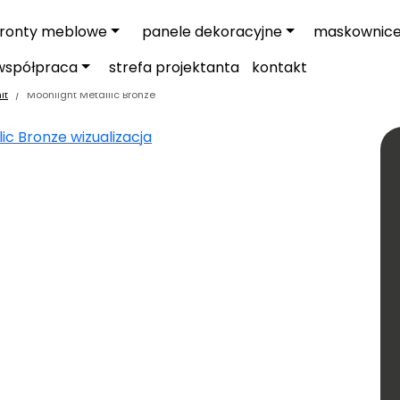
fronty meblowe
panele dekoracyjne
maskownic
współpraca
strefa projektanta
kontakt
it
Moonlight Metallic Bronze