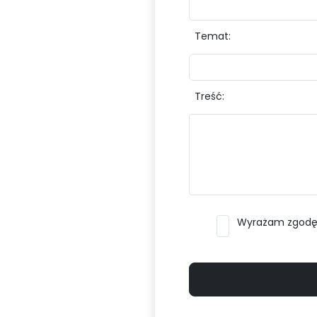
Temat:
Treść:
Wyrażam zgodę n