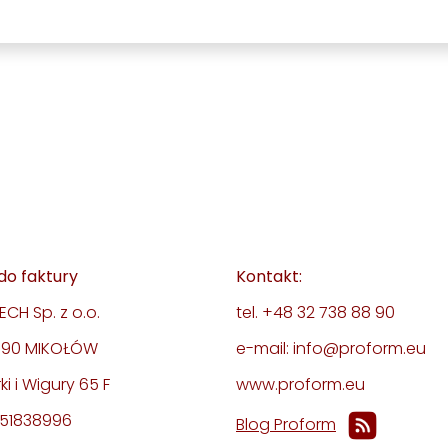
do faktury
Kontakt:
CH Sp. z o.o.
tel. +48 32 738 88 90
-190 MIKOŁÓW
e-mail: info@proform.eu
rki i Wigury 65 F
www.proform.eu
351838996
Blog Proform