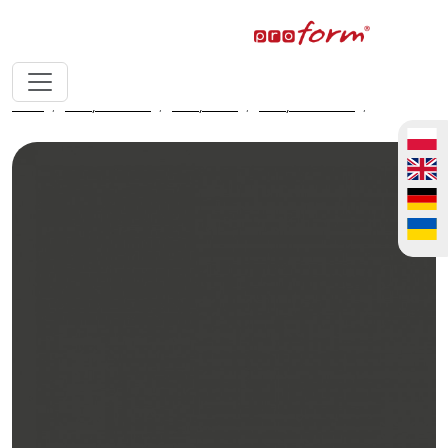
home
fronty meblowe
fronty ALVIC
fronty ALVIC zenit
Antracita