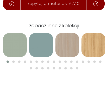
zapytaj o materiały ALVIC
zobacz inne z kolekcji