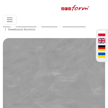
home
fronty meblowe
fronty ALVIC
fronty ALVIC zenit
Steelboard Aluminio