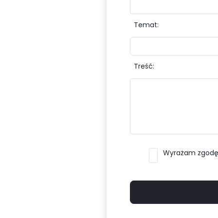
Temat:
Treść:
Wyrażam zgodę n