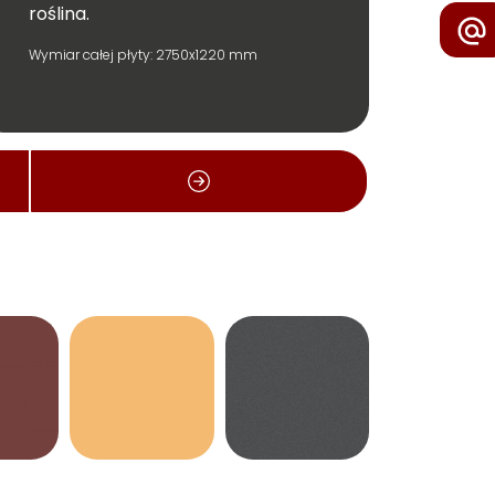
roślina.
Wymiar całej płyty: 2750x1220 mm