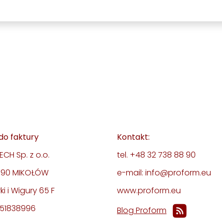
do faktury
Kontakt:
CH Sp. z o.o.
tel. +48 32 738 88 90
-190 MIKOŁÓW
e-mail: info@proform.eu
rki i Wigury 65 F
www.proform.eu
351838996
Blog Proform