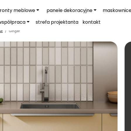
fronty meblowe
panele dekoracyjne
maskownic
współpraca
strefa projektanta
kontakt
it
Ginger