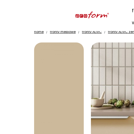
home
fronty meblowe
fronty ALVIC
fronty ALVIC zen