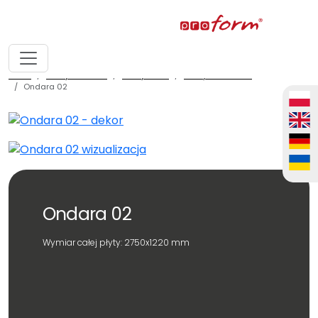
home
fronty meblowe
fronty ALVIC
fronty ALVIC zenit
Ondara 02
Ondara 02
Wymiar całej płyty: 2750x1220 mm