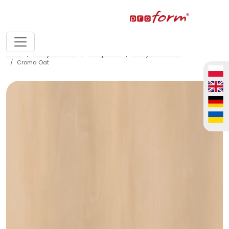
home
fronty meblowe
fronty ALVIC
fronty ALVIC zenit
Croma Oat