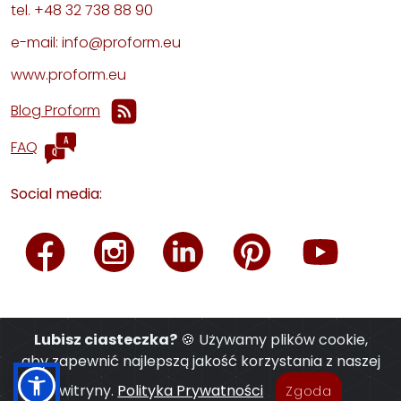
tel. +48 32 738 88 90
e-mail: info@proform.eu
www.proform.eu
Blog Proform
FAQ
Social media:
Lubisz ciasteczka?
🍪 Używamy plików cookie,
aby zapewnić najlepszą jakość korzystania z naszej
witryny.
Polityka Prywatności
Zgoda
© 2026 PROFORM® ·
Polityka Prywatności