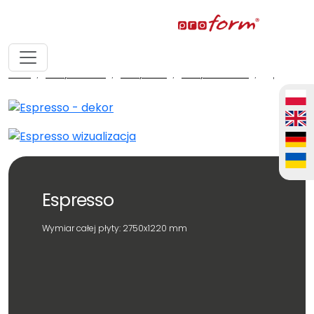
home
fronty meblowe
fronty ALVIC
fronty ALVIC zenit
Espresso
Espresso
Wymiar całej płyty: 2750x1220 mm