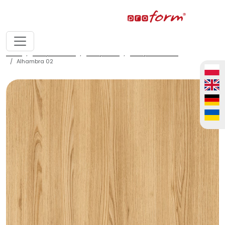
home
fronty meblowe
fronty ALVIC
fronty ALVIC zenit
Alhambra 02