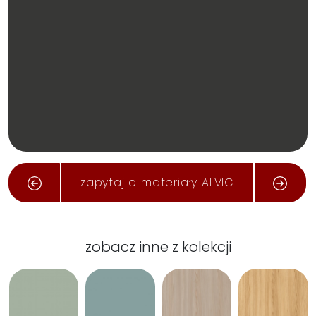
zapytaj o materiały ALVIC
zobacz inne z kolekcji