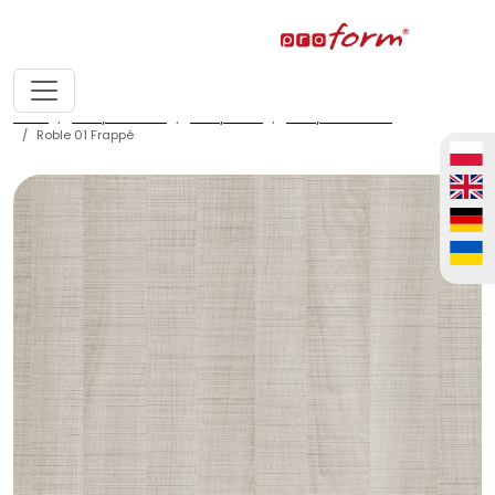
home
fronty meblowe
fronty ALVIC
fronty ALVIC zenit
Roble 01 Frappé