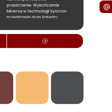
przestrzenie. Wykończenie
Minerva w technologii Syncron
przedstawia duże katedry
inspirowane drewnem wiązu.
Idealnie nadaje się do łączenia z
solidnymi, metalicznymi i
pastelowymi wzorami.
Wymiar całej płyty: 2750x1220 mm