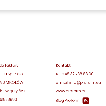
do faktury
Kontakt:
CH Sp. z o.o.
tel. +48 32 738 88 90
-190 MIKOŁÓW
e-mail: info@proform.eu
rki i Wigury 65 F
www.proform.eu
351838996
Blog Proform