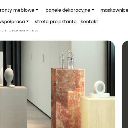
fronty meblowe
panele dekoracyjne
maskownic
współpraca
strefa projektanta
kontakt
it
Ice Lemon Minerva