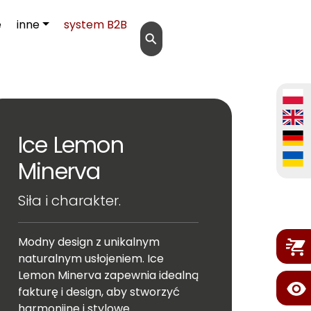
e
inne
system B2B
⚲
Ice Lemon
Minerva
Siła i charakter.
Modny design z unikalnym
naturalnym usłojeniem. Ice
Lemon Minerva zapewnia idealną
fakturę i design, aby stworzyć
harmonijne i stylowe