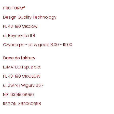
PROFORM®
Design Quality Technology
PL 43-190 Mikołów
ul. Reymonta 11 B
Czynne pn - pt w godz. 8.00 - 16.00
Dane do faktury
LUMATECH Sp. z o.o.
PL 43-190 MIKOŁÓW
ul. Żwirki i Wigury 65 F
NIP: 6351838996
REGON: 365060568