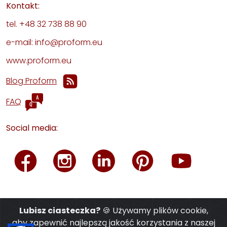
Kontakt:
tel. +48 32 738 88 90
e-mail: info@proform.eu
www.proform.eu
Blog Proform
FAQ
Social media:
Lubisz ciasteczka?
🍪 Używamy plików cookie,
aby zapewnić najlepszą jakość korzystania z naszej