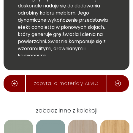
doskonale nadaje się do dodawania
odrobiny koloru meblom. Jego
dynamiczne wykończenie przedstawia
efekt canaletta w pionowych słojach,
który generuje grę światła i cienia na
powierzchni. Świetnie komponuje się z
wzorami litymi, drewnianymi i
kamiennymi.
Wymiar całej płyty: 2750x1220 mm
zapytaj o materiały ALVIC
zobacz inne z kolekcji