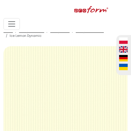
home
fronty meblowe
fronty ALVIC
fronty ALVIC zenit
Ice Lemon Dynamic