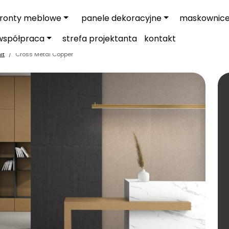
fronty meblowe
panele dekoracyjne
maskownic
współpraca
strefa projektanta
kontakt
it
Cross Metal Copper