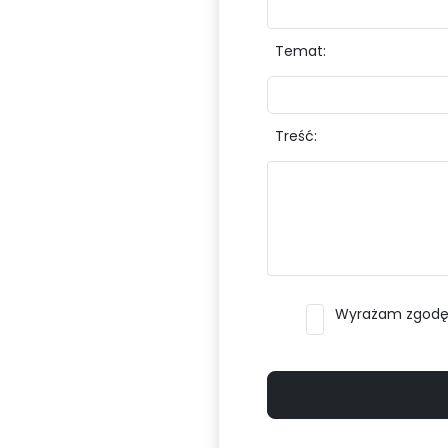
Temat:
Treść:
Wyrażam zgodę n