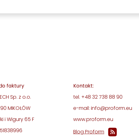
do faktury
Kontakt:
CH Sp. z o.o.
tel. +48 32 738 88 90
-190 MIKOŁÓW
e-mail: info@proform.eu
rki i Wigury 65 F
www.proform.eu
351838996
Blog Proform