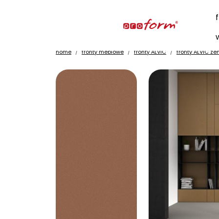
home
fronty meblowe
fronty ALVIC
fronty ALVIC zen