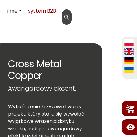
e
inne
system B2B
⚲
Cross Metal
Copper
Awangardowy akcent.
Wykończenie krzyżowe tworzy
projekt, który stara się wywołać
wyjątkowe wrażenia dotyku i
wzroku, nadając awangardowy
efekt każdej przestrzeni lub