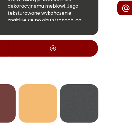
dekoracyjnemu meblowi. Jego
teksturowane wykończenie
znajduje się po obu stronach, co
daje jeszcze więcej kreatywnych
możliwości dekoratorom i
projektantom.
Wymiar całej płyty: 2750x1220 mm