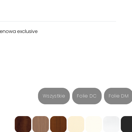
enowa exclusive
Wszystkie
Folie DC
Folie DM