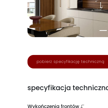
pobierz specyfikację techniczną
specyfikacja techniczn
Wykończenia frontów