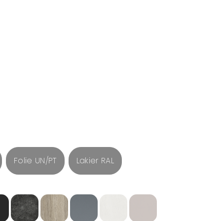
Folie UN/PT
Lakier RAL