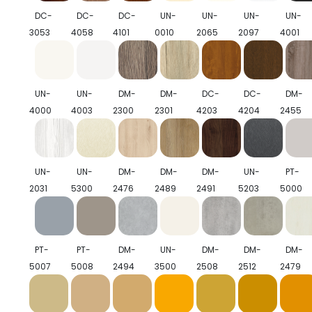
DC-
DC-
DC-
UN-
UN-
UN-
UN-
3053
4058
4101
0010
2065
2097
4001
UN-
UN-
DM-
DM-
DC-
DC-
DM-
4000
4003
2300
2301
4203
4204
2455
UN-
UN-
DM-
DM-
DM-
UN-
PT-
2031
5300
2476
2489
2491
5203
5000
PT-
PT-
DM-
UN-
DM-
DM-
DM-
5007
5008
2494
3500
2508
2512
2479