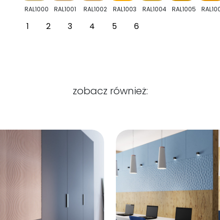
RAL1000
RAL1001
RAL1002
RAL1003
RAL1004
RAL1005
RAL10
1
2
3
4
5
6
zobacz również: