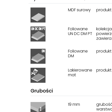
MDF surowy
produkt
Foliowane
kolekcj
UN DC DM PT
powierz
zawiera 
Foliowane
produkt
DM
Lakierowane
produkt
mat
Grubości
19 mm
grubość
warstwą