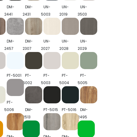
DM-
DM-
UN-
UN-
UN-
2441
2431
5003
2019
3503
DM-
DM-
UN-
UN-
UN-
2457
2307
2027
2028
2029
PT-5001
PT-
PT-
PT-
PT-
5002
5003
5004
5005
PT-
5006
DM-
PT-5015
PT-5016
DM-
2513
2495
DM-
DM-
DM-