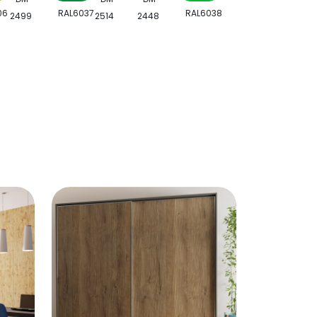
06
RAL6037
RAL6038
2499
2514
2448