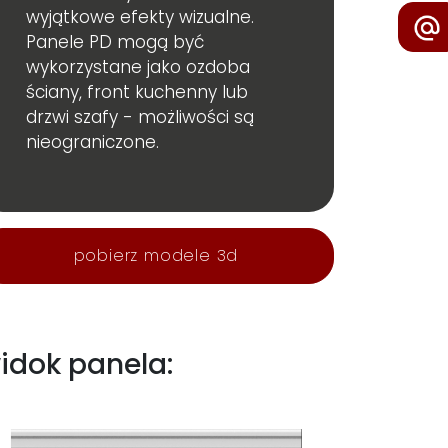
wyjątkowe efekty wizualne.
Panele PD mogą być
wykorzystane jako ozdoba
ściany, front kuchenny lub
drzwi szafy - możliwości są
nieograniczone.
pobierz modele 3d
idok panela: