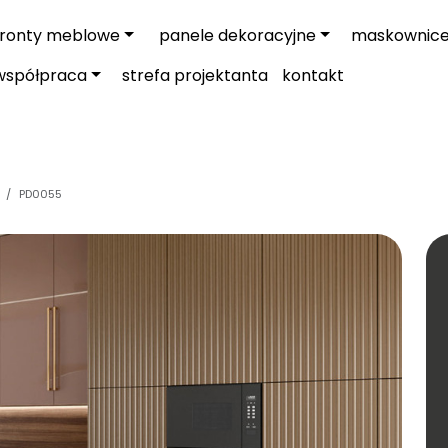
fronty meblowe
panele dekoracyjne
maskownic
współpraca
strefa projektanta
kontakt
PD0055