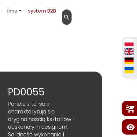
e
inne
system B2B
⚲
PD0055
Panele z tej serii
charakteryzują się
oryginalnością kształtów i
doskonałym designem.
Solidność wykonania i