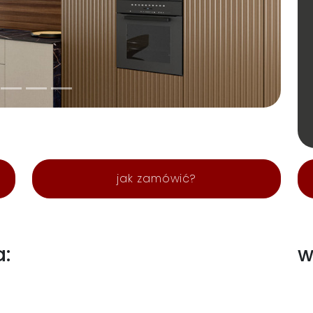
jak zamówić?
a:
w