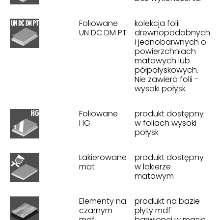
Foliowane
kolekcja folii
UN DC DM PT
drewnopodobnych
i jednobarwnych o
powierzchniach
matowych lub
półpołyskowych.
Nie zawiera folii -
wysoki połysk
Foliowane
produkt dostępny
HG
w foliach wysoki
połysk
Lakierowane
produkt dostępny
mat
w lakierze
matowym
Elementy na
produkt na bazie
czarnym
płyty mdf
mdf
barwionej w masie