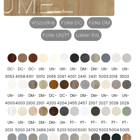
Wszystkie
Folie DC
Folie DM
Folie UN/PT
Lakier RAL
DC-
DC-
DC-
UN-
UN-
UN-
UN-
DM-
DM-
UN-
UN-
UN-
3053
4058
4101
0010
2065
2097
4001
2441
2431
5003
2019
3503
UN-
UN-
DM-
DM-
DC-
DC-
DM-
DM-
DM-
UN-
UN-
UN-
4000
4003
2300
2301
4203
4204
2455
2457
2307
2027
2028
2029
UN-
UN-
DM-
DM-
DM-
UN-
PT-
PT-
PT-
PT-
PT-
PT-
2031
5300
2476
2489
2491
5203
5000
5001
5002
5003
5004
5005