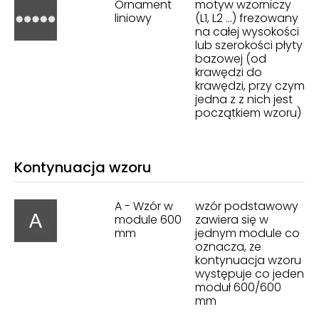
Ornament
motyw wzorniczy
liniowy
(L1, L2 ...) frezowany
na całej wysokości
lub szerokości płyty
bazowej (od
krawędzi do
krawędzi, przy czym
jedna z z nich jest
początkiem wzoru)
Kontynuacja wzoru
A - Wzór w
wzór podstawowy
module 600
zawiera się w
mm
jednym module co
oznacza, że
kontynuacja wzoru
występuje co jeden
moduł 600/600
mm