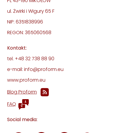
PL 43-190 MIKOŁÓW
ul. Żwirki i Wigury 65 F
NIP: 6351838996
REGON: 365060568
Kontakt:
tel. +48 32 738 88 90
e-mail: info@proform.eu
www.proform.eu
Blog Proform
FAQ
Social media: