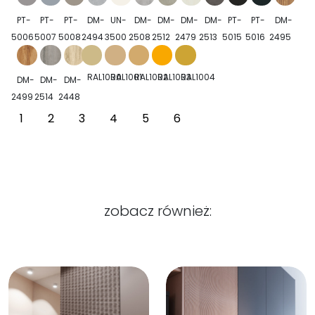
PT-
PT-
PT-
DM-
UN-
DM-
DM-
DM-
DM-
PT-
PT-
DM-
5006
5007
5008
2494
3500
2508
2512
2479
2513
5015
5016
2495
RAL1000
RAL1001
RAL1002
RAL1003
RAL1004
DM-
DM-
DM-
2499
2514
2448
1
2
3
4
5
6
zobacz również: