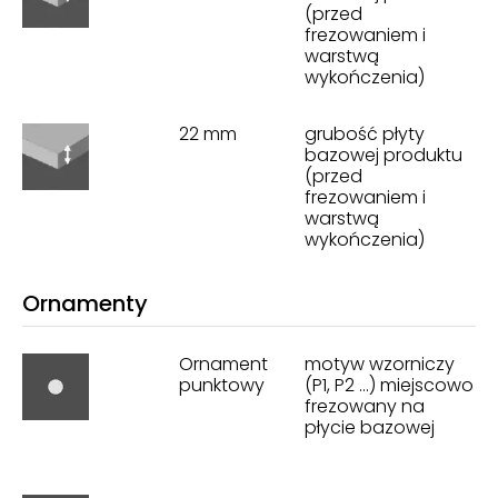
(przed
frezowaniem i
warstwą
wykończenia)
22 mm
grubość płyty
bazowej produktu
(przed
frezowaniem i
warstwą
wykończenia)
Ornamenty
Ornament
motyw wzorniczy
punktowy
(P1, P2 ...) miejscowo
frezowany na
płycie bazowej