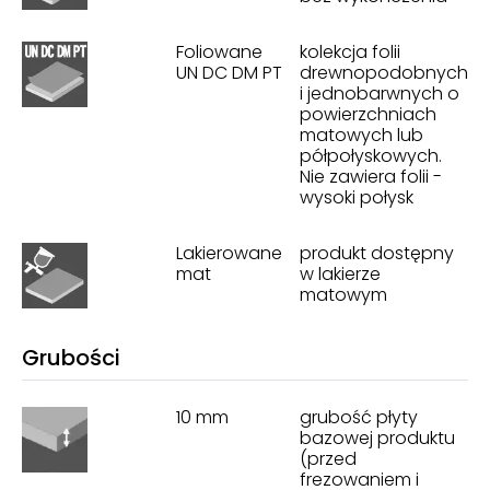
Foliowane
kolekcja folii
UN DC DM PT
drewnopodobnych
i jednobarwnych o
powierzchniach
matowych lub
półpołyskowych.
Nie zawiera folii -
wysoki połysk
Lakierowane
produkt dostępny
mat
w lakierze
matowym
Grubości
10 mm
grubość płyty
bazowej produktu
(przed
frezowaniem i