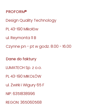
PROFORM®
Design Quality Technology
PL 43-190 Mikołów
ul. Reymonta 11 B
Czynne pn - pt w godz. 8.00 - 16.00
Dane do faktury
LUMATECH Sp. z o.o.
PL 43-190 MIKOŁÓW
ul. Żwirki i Wigury 65 F
NIP: 6351838996
REGON: 365060568