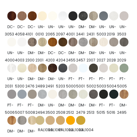
DC-
DC-
DC-
UN-
UN-
UN-
UN-
DM-
DM-
UN-
UN-
UN-
3053
4058
4101
0010
2065
2097
4001
2441
2431
5003
2019
3503
UN-
UN-
DM-
DM-
DC-
DC-
DM-
DM-
DM-
UN-
UN-
UN-
4000
4003
2300
2301
4203
4204
2455
2457
2307
2027
2028
2029
UN-
UN-
DM-
DM-
DM-
UN-
PT-
PT-
PT-
PT-
PT-
PT-
2031
5300
2476
2489
2491
5203
5000
5001
5002
5003
5004
5005
PT-
PT-
PT-
DM-
UN-
DM-
DM-
DM-
DM-
PT-
PT-
DM-
5006
5007
5008
2494
3500
2508
2512
2479
2513
5015
5016
2495
RAL1000
RAL1001
RAL1002
RAL1003
RAL1004
DM-
DM-
DM-