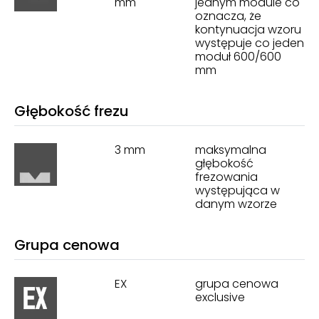
mm
jednym module co
oznacza, że
kontynuacja wzoru
występuje co jeden
moduł 600/600
mm
Głębokość frezu
3 mm
maksymalna
głębokość
frezowania
występująca w
danym wzorze
Grupa cenowa
EX
grupa cenowa
exclusive