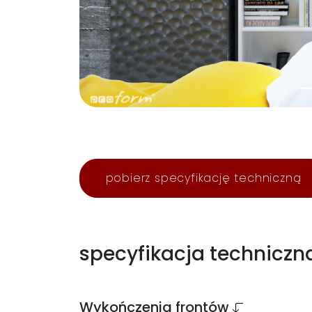
pobierz specyfikację techniczną
specyfikacja techniczn
Wykończenia frontów