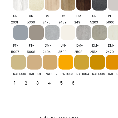
UN-
UN-
DM-
DM-
DM-
UN-
PT-
2031
5300
2476
2489
2491
5203
5000
PT-
PT-
DM-
UN-
DM-
DM-
DM-
5007
5008
2494
3500
2508
2512
2479
RAL1000
RAL1001
RAL1002
RAL1003
RAL1004
RAL1005
RAL10
1
2
3
4
5
6
zobacz również: