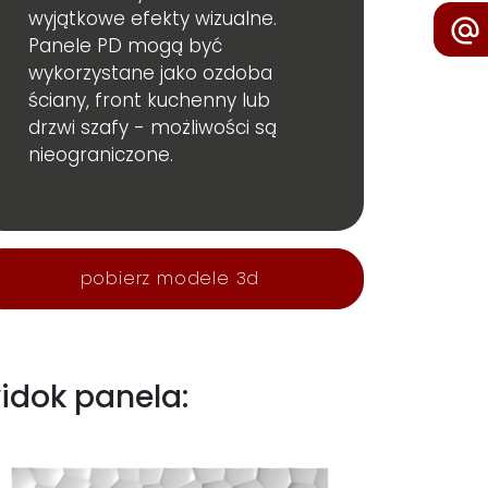
wyjątkowe efekty wizualne.
Panele PD mogą być
wykorzystane jako ozdoba
ściany, front kuchenny lub
drzwi szafy - możliwości są
nieograniczone.
pobierz modele 3d
idok panela: