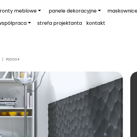
fronty meblowe
panele dekoracyjne
maskownic
współpraca
strefa projektanta
kontakt
PD0004