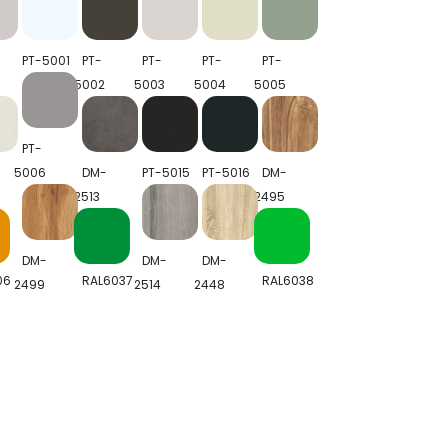
PT-5001
PT-
PT-
PT-
PT-
5002
5003
5004
5005
PT-
5006
DM-
PT-5015
PT-5016
DM-
2513
2495
DM-
DM-
DM-
06
RAL6037
RAL6038
2499
2514
2448