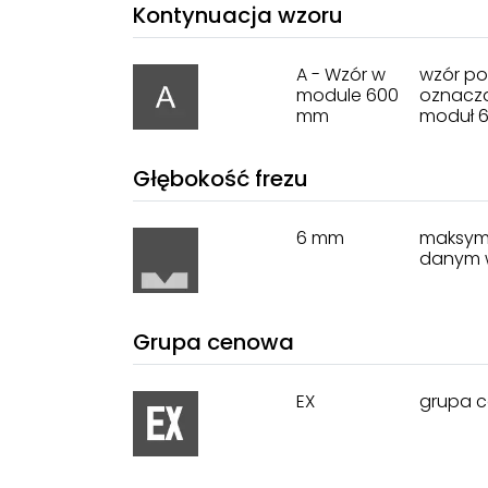
Kontynuacja wzoru
A - Wzór w
wzór po
module 600
oznacza
mm
moduł 
Głębokość frezu
6 mm
maksyma
danym 
Grupa cenowa
EX
grupa c