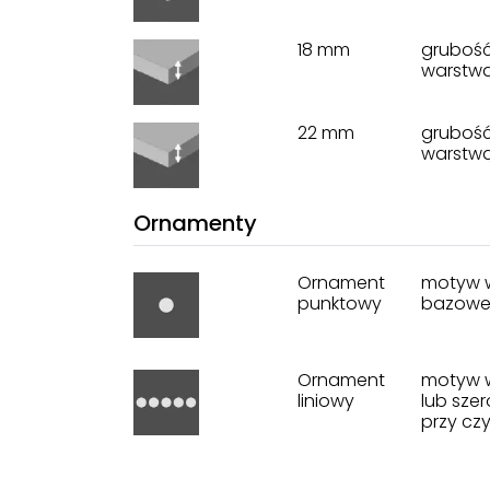
18 mm
grubość
warstwą
22 mm
grubość
warstwą
Ornamenty
Ornament
motyw wz
punktowy
bazowe
Ornament
motyw wz
liniowy
lub sze
przy cz