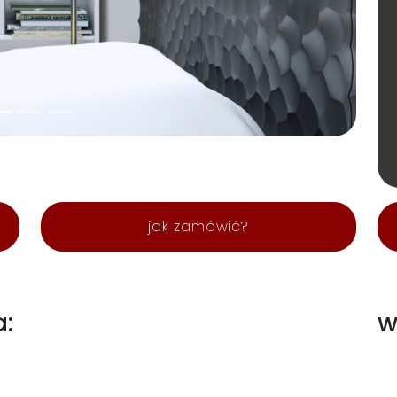
jak zamówić?
a:
w