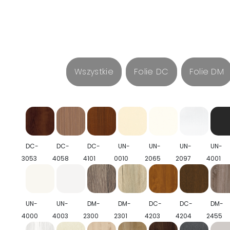
Wszystkie
Folie DC
Folie DM
DC-
DC-
DC-
UN-
UN-
UN-
UN-
3053
4058
4101
0010
2065
2097
4001
UN-
UN-
DM-
DM-
DC-
DC-
DM-
4000
4003
2300
2301
4203
4204
2455