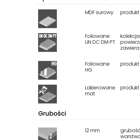
MDF surowy
produkt
Foliowane
kolekcj
UN DC DM PT
powierz
zawiera 
Foliowane
produkt
HG
Lakierowane
produkt
mat
Grubości
12 mm
grubość
warstwą