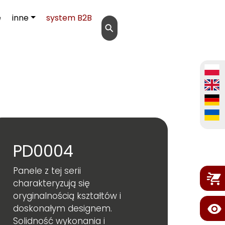
e
inne
system B2B
⚲
PD0004
Panele z tej serii
charakteryzują się
oryginalnością kształtów i
doskonałym designem.
Solidność wykonania i