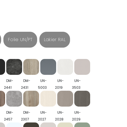
Folie UN/PT
Lakier RAL
DM-
DM-
UN-
UN-
UN-
2441
2431
5003
2019
3503
DM-
DM-
UN-
UN-
UN-
2457
2307
2027
2028
2029