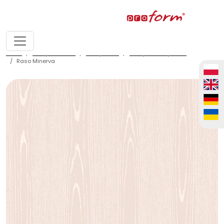
home
fronty meblowe
fronty ALVIC
fronty ALVIC syncron
Raso Minerva