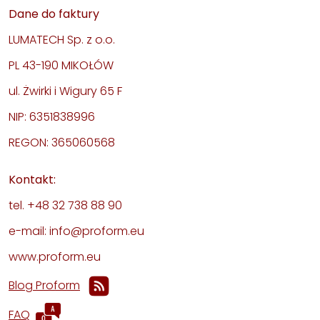
Dane do faktury
LUMATECH Sp. z o.o.
PL 43-190 MIKOŁÓW
ul. Żwirki i Wigury 65 F
NIP: 6351838996
REGON: 365060568
Kontakt:
tel. +48 32 738 88 90
e-mail: info@proform.eu
www.proform.eu
Blog Proform
FAQ