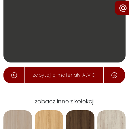
zapytaj o materiały ALVIC
zobacz inne z kolekcji