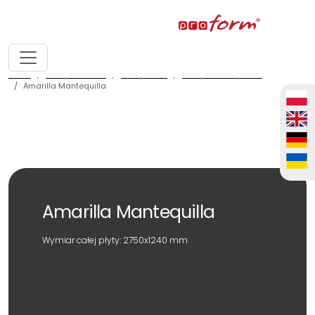
home
fronty meblowe
fronty ALVIC
fronty ALVIC syncron
Amarilla Mantequilla
Amarilla Mantequilla
Wymiar całej płyty: 2750x1240 mm