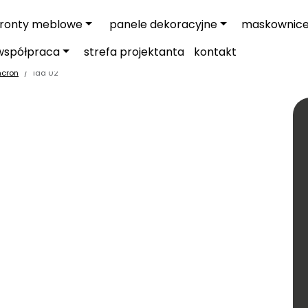
fronty meblowe
panele dekoracyjne
maskownic
współpraca
strefa projektanta
kontakt
ncron
Ida 02