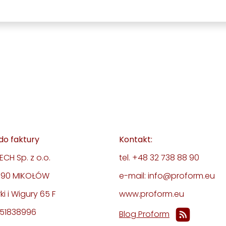
do faktury
Kontakt:
CH Sp. z o.o.
tel. +48 32 738 88 90
-190 MIKOŁÓW
e-mail: info@proform.eu
rki i Wigury 65 F
www.proform.eu
351838996
Blog Proform