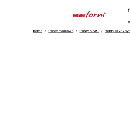
home
fronty meblowe
fronty ALVIC
fronty ALVIC sy