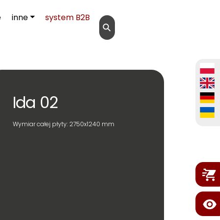
e
inne
system B2B
⚲
Ida 02
Wymiar całej płyty: 2750x1240 mm