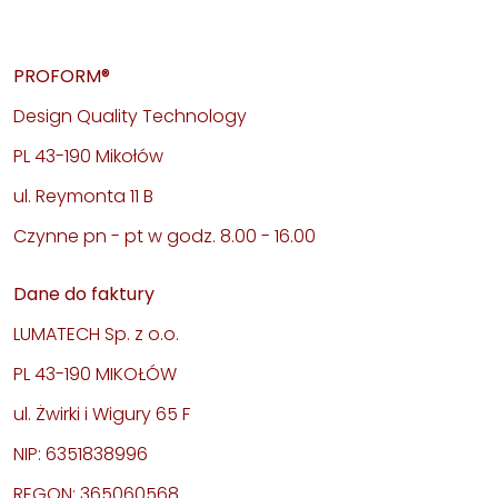
PROFORM®
Design Quality Technology
PL 43-190 Mikołów
ul. Reymonta 11 B
Czynne pn - pt w godz. 8.00 - 16.00
Dane do faktury
LUMATECH Sp. z o.o.
PL 43-190 MIKOŁÓW
ul. Żwirki i Wigury 65 F
NIP: 6351838996
REGON: 365060568