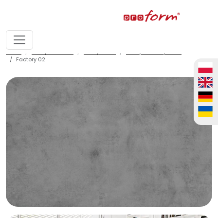
home
fronty meblowe
fronty ALVIC
fronty ALVIC syncron
Factory 02