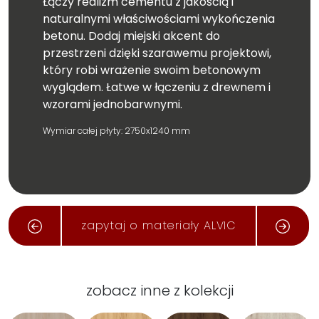
Łączy realizm cementu z jakością i
naturalnymi właściwościami wykończenia
betonu. Dodaj miejski akcent do
przestrzeni dzięki szarawemu projektowi,
który robi wrażenie swoim betonowym
wyglądem. Łatwe w łączeniu z drewnem i
wzorami jednobarwnymi.
Wymiar całej płyty: 2750x1240 mm
zapytaj o materiały ALVIC
zobacz inne z kolekcji