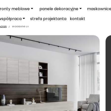
fronty meblowe
panele dekoracyjne
maskownic
współpraca
strefa projektanta
kontakt
ncron
Woodline 01