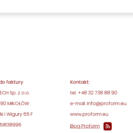
do faktury
Kontakt:
CH Sp. z o.o.
tel. +48 32 738 88 90
-190 MIKOŁÓW
e-mail: info@proform.eu
rki i Wigury 65 F
www.proform.eu
351838996
Blog Proform