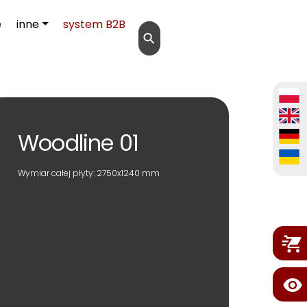
e
inne
system B2B
⚲
Woodline 01
Wymiar całej płyty: 2750x1240 mm