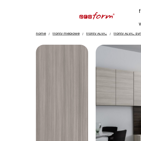
home
fronty meblowe
fronty ALVIC
fronty ALVIC sy