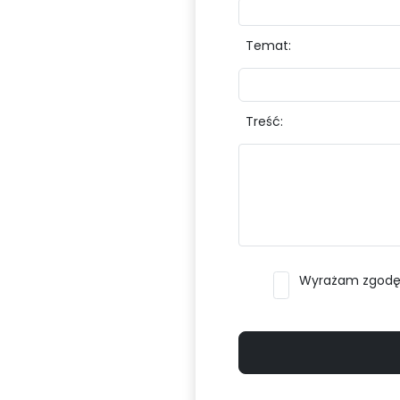
Temat:
Treść:
Wyrażam zgodę n