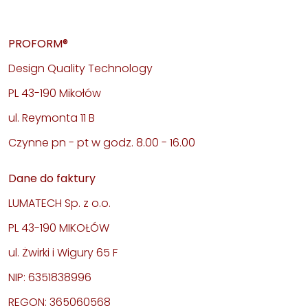
PROFORM®
Design Quality Technology
PL 43-190 Mikołów
ul. Reymonta 11 B
Czynne pn - pt w godz. 8.00 - 16.00
Dane do faktury
LUMATECH Sp. z o.o.
PL 43-190 MIKOŁÓW
ul. Żwirki i Wigury 65 F
NIP: 6351838996
REGON: 365060568