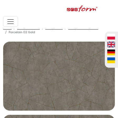
home
fronty meblowe
fronty ALVIC
fronty ALVIC syncron
Porcelain 02 Gold