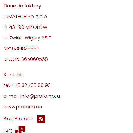
Dane do faktury
LUMATECH Sp. z o.o.
PL 43-190 MIKOŁÓW
ul. Żwirki i Wigury 65 F
NIP: 6351838996
REGON: 365060568
Kontakt:
tel. +48 32 738 88 90
e-mail: info@proform.eu
www.proform.eu
Blog Proform
FAQ