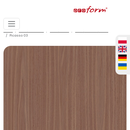
home
fronty meblowe
fronty ALVIC
fronty ALVIC syncron
Picasso 03