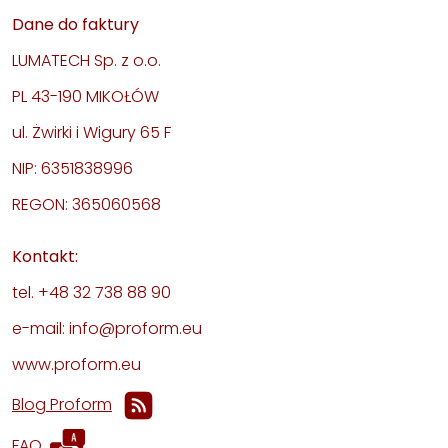
Dane do faktury
LUMATECH Sp. z o.o.
PL 43-190 MIKOŁÓW
ul. Żwirki i Wigury 65 F
NIP: 6351838996
REGON: 365060568
Kontakt:
tel. +48 32 738 88 90
e-mail: info@proform.eu
www.proform.eu
Blog Proform
FAQ