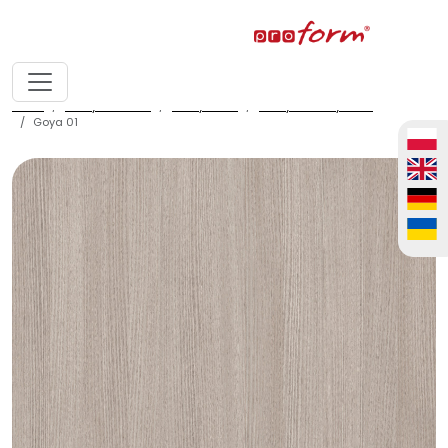
home
fronty meblowe
fronty ALVIC
fronty ALVIC syncron
Goya 01