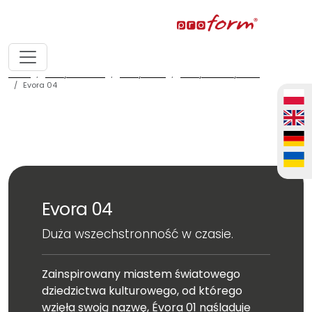
home
fronty meblowe
fronty ALVIC
fronty ALVIC syncron
Evora 04
Evora 04
Duża wszechstronność w czasie.
Zainspirowany miastem światowego
dziedzictwa kulturowego, od którego
wzięła swoją nazwę, Évora 01 naśladuje