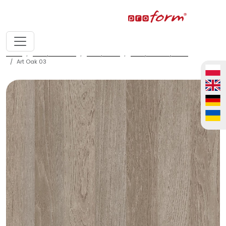
home
fronty meblowe
fronty ALVIC
fronty ALVIC syncron
Art Oak 03