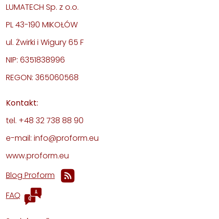
LUMATECH Sp. z o.o.
PL 43-190 MIKOŁÓW
ul. Żwirki i Wigury 65 F
NIP: 6351838996
REGON: 365060568
Kontakt:
tel. +48 32 738 88 90
e-mail: info@proform.eu
www.proform.eu
Blog Proform
FAQ