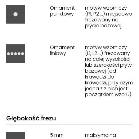
Ornament
motyw wzorniczy
punktowy
(P1, P2 ...) miejscowo
frezowany na
płycie bazowej
Ornament
motyw wzorniczy
liniowy
(L1, L2 ...) frezowany
na całej wysokości
lub szerokości płyty
bazowej (od
krawędzi do
krawędzi, przy czym
jedna z z nich jest
początkiem wzoru)
Głębokość frezu
5 mm
maksymalna