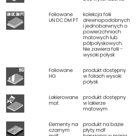
Foliowane
kolekcja folii
UN DC DM PT
drewnopodobnych
i jednobarwnych o
powierzchniach
matowych lub
półpołyskowych.
Nie zawiera folii -
wysoki połysk
Foliowane
produkt dostępny
HG
w foliach wysoki
połysk
Lakierowane
produkt dostępny
mat
w lakierze
matowym
Elementy na
produkt na bazie
czarnym
płyty mdf
mdf
barwionej w masie