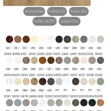
Wszystkie
Folie DC
Folie DM
Folie UN/PT
Lakier RAL
DC-
DC-
DC-
UN-
UN-
UN-
UN-
DM-
DM-
UN-
UN-
UN-
3053
4058
4101
0010
2065
2097
4001
2441
2431
5003
2019
3503
UN-
UN-
DM-
DM-
DC-
DC-
DM-
DM-
DM-
UN-
UN-
UN-
4000
4003
2300
2301
4203
4204
2455
2457
2307
2027
2028
2029
UN-
UN-
DM-
DM-
DM-
UN-
PT-
PT-
PT-
PT-
PT-
PT-
2031
5300
2476
2489
2491
5203
5000
5001
5002
5003
5004
5005