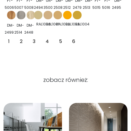
PT-
PT-
PT-
DM-
UN-
DM-
DM-
DM-
DM-
PT-
PT-
DM-
5006
5007
5008
2494
3500
2508
2512
2479
2513
5015
5016
2495
RAL1000
RAL1001
RAL1002
RAL1003
RAL1004
DM-
DM-
DM-
2499
2514
2448
1
2
3
4
5
6
zobacz również: