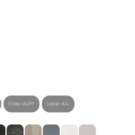
Folie UN/PT
Lakier RAL