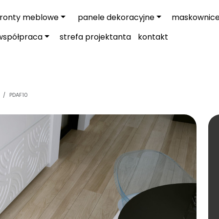
fronty meblowe
panele dekoracyjne
maskownic
współpraca
strefa projektanta
kontakt
PDAF10