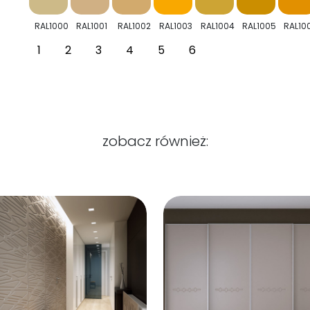
RAL1000
RAL1001
RAL1002
RAL1003
RAL1004
RAL1005
RAL10
1
2
3
4
5
6
zobacz również: