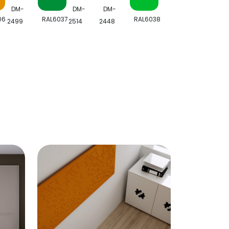
DM-
DM-
DM-
06
RAL6037
RAL6038
2499
2514
2448