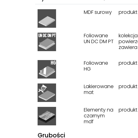
MDF surowy
produkt
Foliowane
kolekcj
UN DC DM PT
powierz
zawiera 
Foliowane
produkt
HG
Lakierowane
produkt
mat
Elementy na
produkt
czarnym
mdf
Grubości