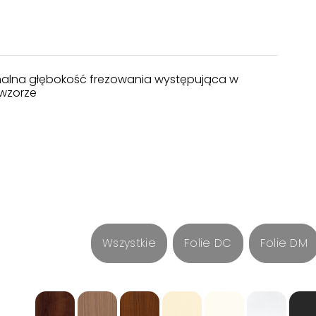
lna głębokość frezowania występująca w
wzorze
Wszystkie
Folie DC
Folie DM