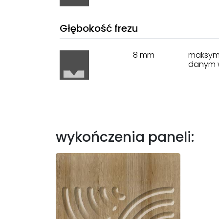
Głębokość frezu
8 mm
maksyma
danym 
wykończenia paneli: