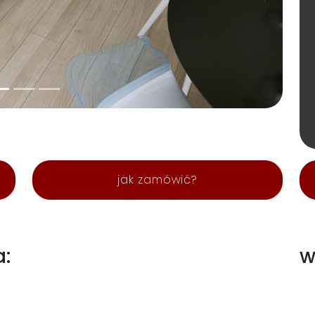
jak zamówić?
a:
w