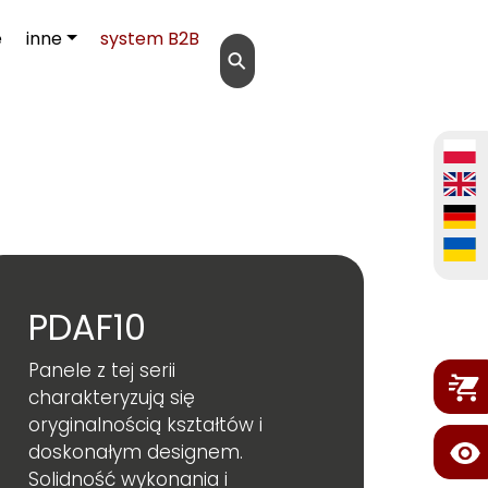
e
inne
system B2B
⚲
PDAF10
Panele z tej serii
charakteryzują się
oryginalnością kształtów i
doskonałym designem.
Solidność wykonania i