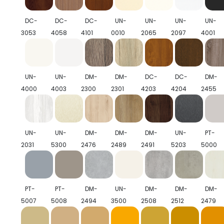
DC-
DC-
DC-
UN-
UN-
UN-
UN-
3053
4058
4101
0010
2065
2097
4001
UN-
UN-
DM-
DM-
DC-
DC-
DM-
4000
4003
2300
2301
4203
4204
2455
UN-
UN-
DM-
DM-
DM-
UN-
PT-
2031
5300
2476
2489
2491
5203
5000
PT-
PT-
DM-
UN-
DM-
DM-
DM-
5007
5008
2494
3500
2508
2512
2479