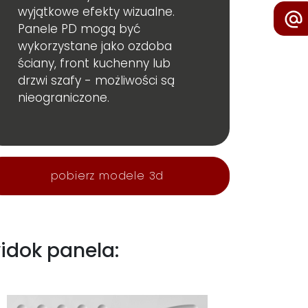
wyjątkowe efekty wizualne.
Panele PD mogą być
wykorzystane jako ozdoba
ściany, front kuchenny lub
drzwi szafy - możliwości są
nieograniczone.
pobierz modele 3d
idok panela: