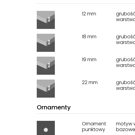
12 mm
grubość
warstwą
18 mm
grubość
warstwą
19 mm
grubość
warstwą
22 mm
grubość
warstwą
Ornamenty
Ornament
motyw wz
punktowy
bazowe