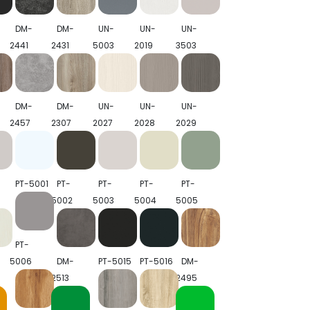
DM-
DM-
UN-
UN-
UN-
2441
2431
5003
2019
3503
DM-
DM-
UN-
UN-
UN-
2457
2307
2027
2028
2029
PT-5001
PT-
PT-
PT-
PT-
5002
5003
5004
5005
PT-
5006
DM-
PT-5015
PT-5016
DM-
2513
2495