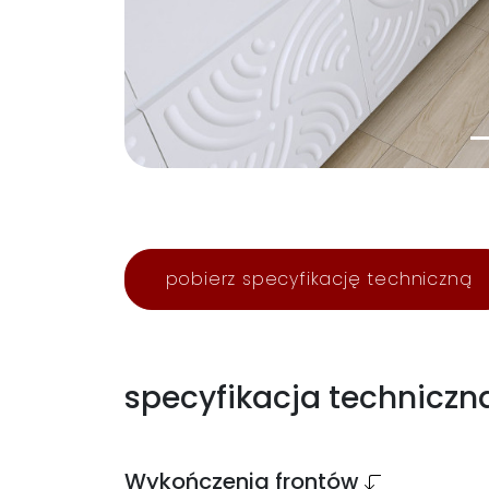
pobierz specyfikację techniczną
specyfikacja techniczn
Wykończenia frontów