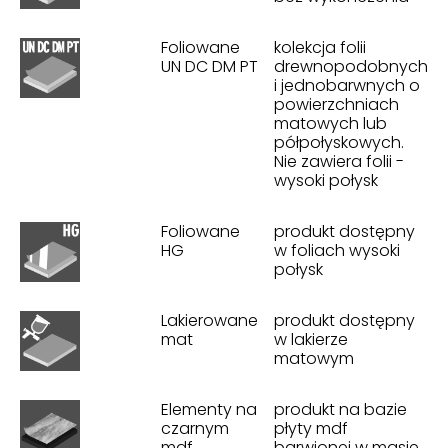
Foliowane
kolekcja folii
UN DC DM PT
drewnopodobnych
i jednobarwnych o
powierzchniach
matowych lub
półpołyskowych.
Nie zawiera folii -
wysoki połysk
Foliowane
produkt dostępny
HG
w foliach wysoki
połysk
Lakierowane
produkt dostępny
mat
w lakierze
matowym
Elementy na
produkt na bazie
czarnym
płyty mdf
mdf
barwionej w masie