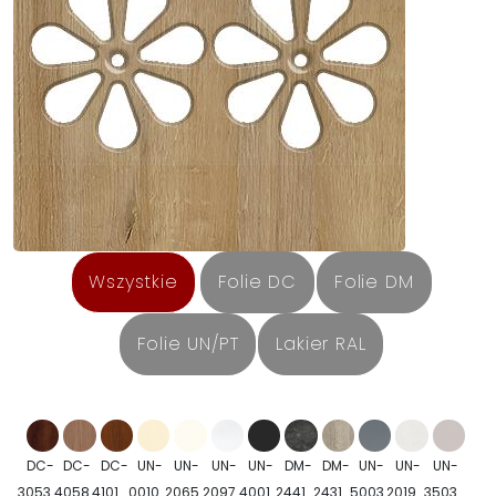
Wszystkie
Folie DC
Folie DM
Folie UN/PT
Lakier RAL
DC-
DC-
DC-
UN-
UN-
UN-
UN-
DM-
DM-
UN-
UN-
UN-
3053
4058
4101
0010
2065
2097
4001
2441
2431
5003
2019
3503