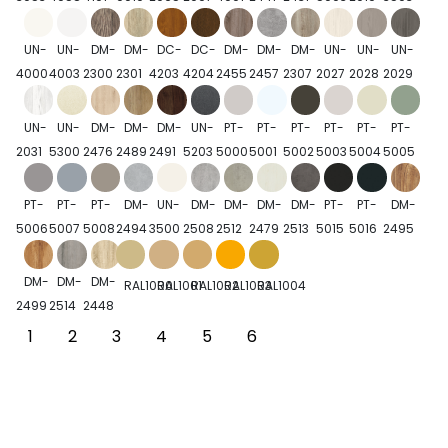
UN-
UN-
DM-
DM-
DC-
DC-
DM-
DM-
DM-
UN-
UN-
UN-
4000
4003
2300
2301
4203
4204
2455
2457
2307
2027
2028
2029
UN-
UN-
DM-
DM-
DM-
UN-
PT-
PT-
PT-
PT-
PT-
PT-
2031
5300
2476
2489
2491
5203
5000
5001
5002
5003
5004
5005
PT-
PT-
PT-
DM-
UN-
DM-
DM-
DM-
DM-
PT-
PT-
DM-
5006
5007
5008
2494
3500
2508
2512
2479
2513
5015
5016
2495
DM-
DM-
DM-
RAL1000
RAL1001
RAL1002
RAL1003
RAL1004
2499
2514
2448
1
2
3
4
5
6