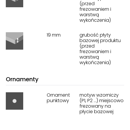
(przed
frezowaniem i
warstwą
wykończenia)
19 mm
grubość płyty
bazowej produktu
(przed
frezowaniem i
warstwą
wykończenia)
Ornamenty
Ornament
motyw wzorniczy
punktowy
(P1, P2 ...) miejscowo
frezowany na
płycie bazowej