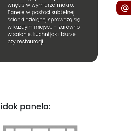
wnętrz w wymiarze makro.
Panele w postaci subtelnej
ścianki dzielącej sprawdzą się
w każdym miejscu - zarówno
w salonie, kuchni jak i biurze
czy restauracji..
idok panela: