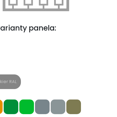
arianty panela:
kier RAL