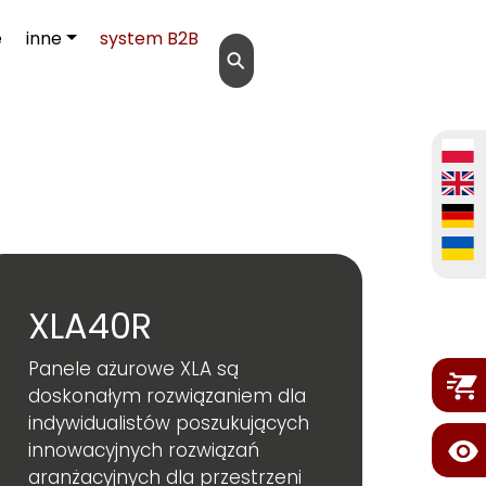
e
inne
system B2B
⚲
XLA40R
Panele ażurowe XLA są
doskonałym rozwiązaniem dla
indywidualistów poszukujących
innowacyjnych rozwiązań
aranżacyjnych dla przestrzeni