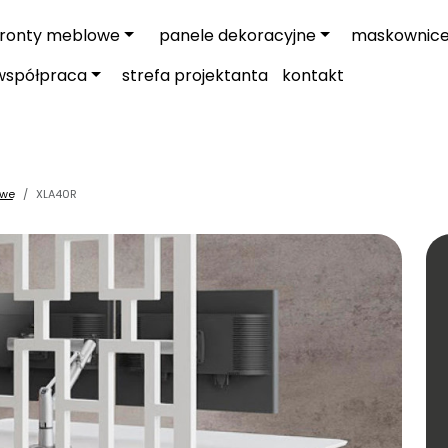
fronty meblowe
panele dekoracyjne
maskownic
współpraca
strefa projektanta
kontakt
owe
XLA40R