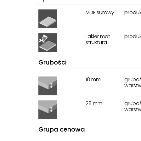
MDF surowy
produk
Lakier mat
produk
struktura
Grubości
18 mm
gruboś
warst
28 mm
gruboś
warst
Grupa cenowa