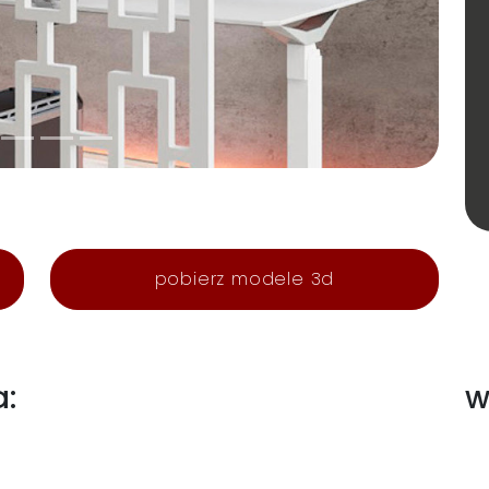
pobierz modele 3d
a:
w