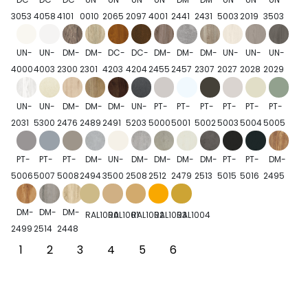
3053
4058
4101
0010
2065
2097
4001
2441
2431
5003
2019
3503
UN-
UN-
DM-
DM-
DC-
DC-
DM-
DM-
DM-
UN-
UN-
UN-
4000
4003
2300
2301
4203
4204
2455
2457
2307
2027
2028
2029
UN-
UN-
DM-
DM-
DM-
UN-
PT-
PT-
PT-
PT-
PT-
PT-
2031
5300
2476
2489
2491
5203
5000
5001
5002
5003
5004
5005
PT-
PT-
PT-
DM-
UN-
DM-
DM-
DM-
DM-
PT-
PT-
DM-
5006
5007
5008
2494
3500
2508
2512
2479
2513
5015
5016
2495
DM-
DM-
DM-
RAL1000
RAL1001
RAL1002
RAL1003
RAL1004
2499
2514
2448
1
2
3
4
5
6