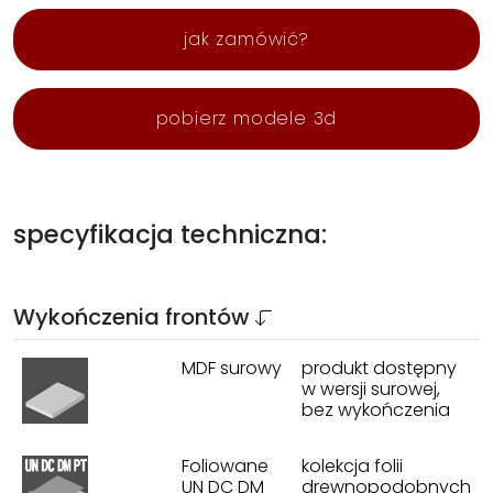
jak zamówić?
pobierz modele 3d
specyfikacja techniczna:
Wykończenia frontów
MDF surowy
produkt dostępny
w wersji surowej,
bez wykończenia
Foliowane
kolekcja folii
UN DC DM
drewnopodobnych