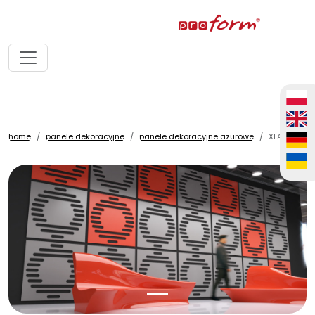
home
panele dekoracyjne
panele dekoracyjne ażurowe
XLA17R