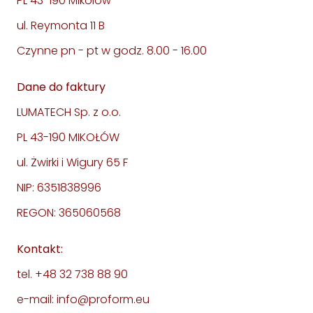
PL 43-190 Mikołów
ul. Reymonta 11 B
Czynne pn - pt w godz. 8.00 - 16.00
Dane do faktury
LUMATECH Sp. z o.o.
PL 43-190 MIKOŁÓW
ul. Żwirki i Wigury 65 F
NIP: 6351838996
REGON: 365060568
Kontakt:
tel. +48 32 738 88 90
e-mail: info@proform.eu