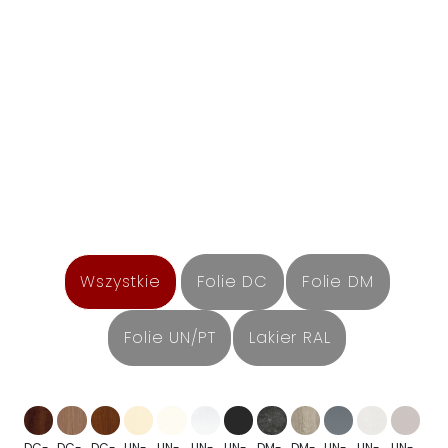
Wszystkie
Folie DC
Folie DM
Folie UN/PT
Lakier RAL
DC-
DC-
DC-
UN-
UN-
UN-
UN-
DM-
DM-
UN-
UN-
UN-