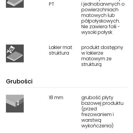
PT
i jednobarwnych o
powierzchniach
matowych lub
półpołyskowych.
Nie zawiera folii -
wysoki połysk
Lakier mat
produkt dostępny
struktura
w lakierze
matowym ze
strukturą
Grubości
18 mm
grubość płyty
bazowej produktu
(przed
frezowaniem i
warstwą
wykończenia)