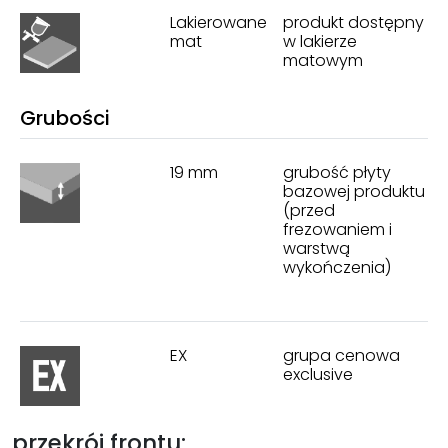
Lakierowane
produkt dostępny
mat
w lakierze
matowym
Grubości
19 mm
grubość płyty
bazowej produktu
(przed
frezowaniem i
warstwą
wykończenia)
EX
grupa cenowa
exclusive
przekrój frontu: