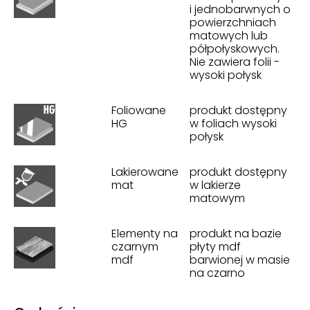
i jednobarwnych o
powierzchniach
matowych lub
półpołyskowych.
Nie zawiera folii -
wysoki połysk
Foliowane
produkt dostępny
HG
w foliach wysoki
połysk
Lakierowane
produkt dostępny
mat
w lakierze
matowym
Elementy na
produkt na bazie
czarnym
płyty mdf
mdf
barwionej w masie
na czarno