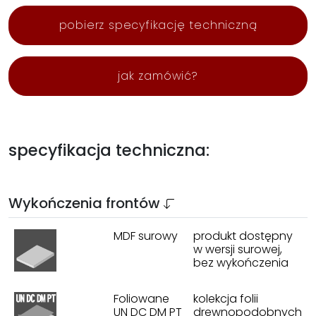
pobierz specyfikację techniczną
jak zamówić?
specyfikacja techniczna:
Wykończenia frontów
MDF surowy
produkt dostępny
w wersji surowej,
bez wykończenia
Foliowane
kolekcja folii
UN DC DM PT
drewnopodobnych