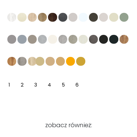
1
2
3
4
5
6
zobacz również: