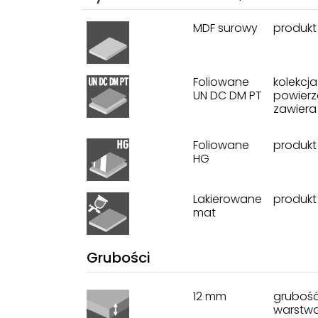
MDF surowy
produkt
Foliowane
kolekcj
UN DC DM PT
powierz
zawiera 
Foliowane
produkt
HG
Lakierowane
produkt
mat
Grubości
12 mm
grubość
warstwą