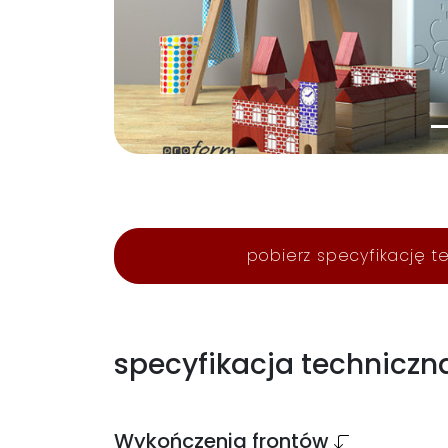
pobierz specyfikację t
specyfikacja techniczn
Wykończenia frontów