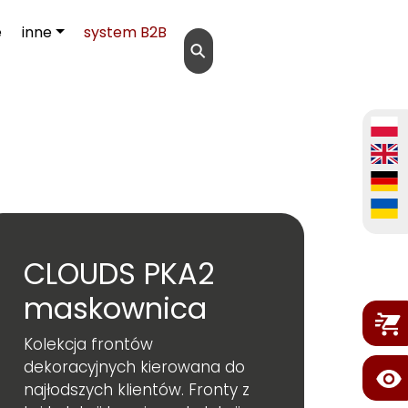
e
inne
system B2B
⚲
CLOUDS PKA2
maskownica
Kolekcja frontów
dekoracyjnych kierowana do
najłodszych klientów. Fronty z