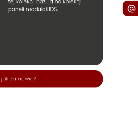
tej kolekcji bazują na kolekcji
paneli moduloKIDS
.
jak zamówić?