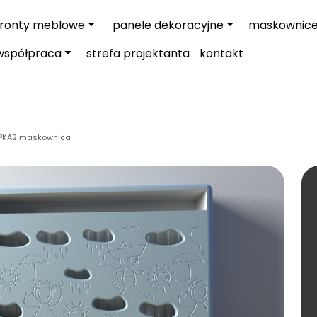
fronty meblowe
panele dekoracyjne
maskownic
współpraca
strefa projektanta
kontakt
PKA2 maskownica