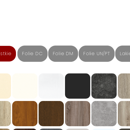
stkie
Folie DC
Folie DM
Folie UN/PT
Laki