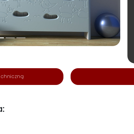
echniczną
a: