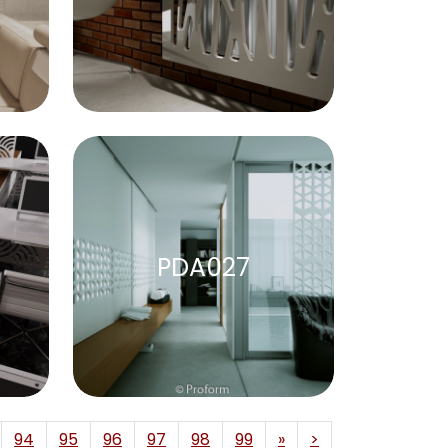
PDA027
94
95
96
97
98
99
»
>