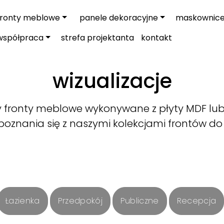
fronty meblowe
panele dekoracyjne
maskownic
współpraca
strefa projektanta
kontakt
wizualizacje
fronty meblowe wykonywane z płyty MDF lub 
oznania się z naszymi kolekcjami frontów do
Łazienka
Przedpokój
Publiczne
Recepcja