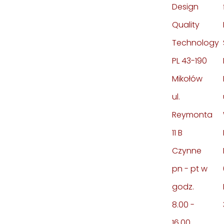
Design
Quality
Technology
PL 43-190
Mikołów
ul.
Reymonta
11 B
Czynne
pn - pt w
godz.
8.00 -
16.00