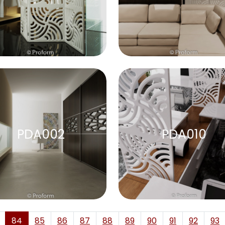
PDA002
PDA010
84
85
86
87
88
89
90
91
92
93