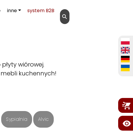
e
inne
system B2B
⚲
płyty wiórowej.
 mebli kuchennych!
Sypialnia
Alvic