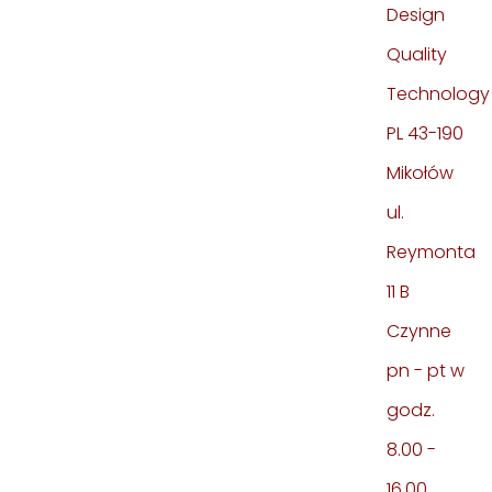
Design
Quality
Technology
PL 43-190
Mikołów
ul.
Reymonta
11 B
Czynne
pn - pt w
godz.
8.00 -
16.00