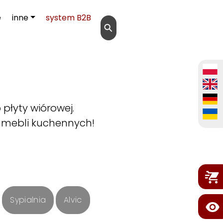
e
inne
system B2B
⚲
płyty wiórowej.
 mebli kuchennych!
Sypialnia
Alvic