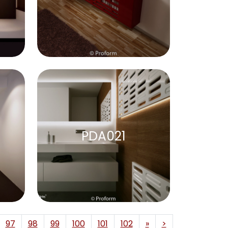
PDA021
97
98
99
100
101
102
»
>