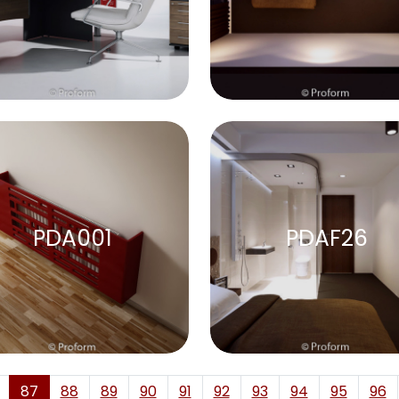
PDA001
PDAF26
87
88
89
90
91
92
93
94
95
96