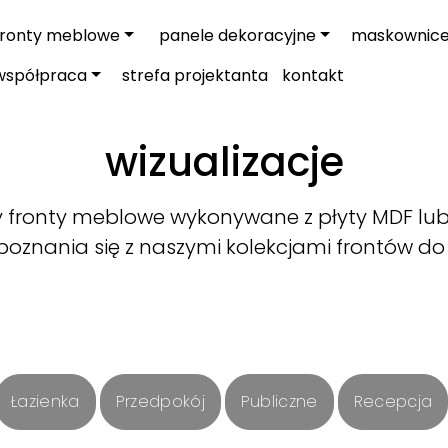
fronty meblowe
panele dekoracyjne
maskownic
współpraca
strefa projektanta
kontakt
wizualizacje
fronty meblowe wykonywane z płyty MDF lub 
oznania się z naszymi kolekcjami frontów do
Łazienka
Przedpokój
Publiczne
Recepcja