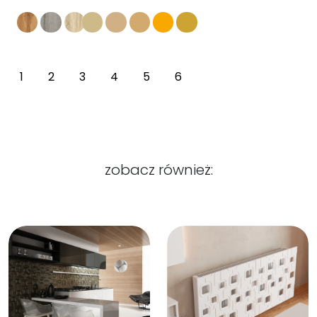
1
2
3
4
5
6
zobacz również: