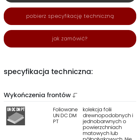
pobierz specyfikację techniczną
jak zamówić?
specyfikacja techniczna:
Wykończenia frontów
Foliowane
kolekcja folii
UN DC DM
drewnopodobnych i
PT
jednobarwnych o
powierzchniach
matowych lub
półpołyskowych. Nie