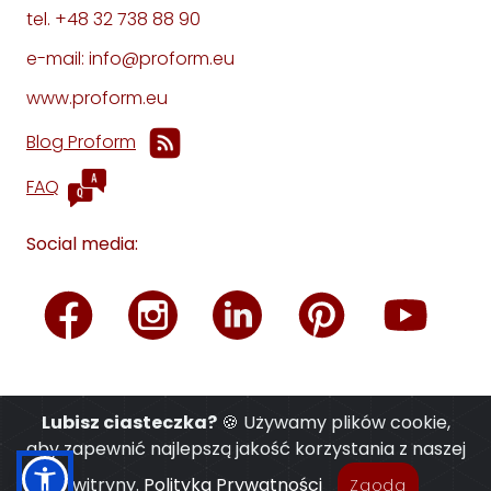
tel. +48 32 738 88 90
e-mail: info@proform.eu
www.proform.eu
Blog Proform
FAQ
Social media:
Lubisz ciasteczka?
🍪 Używamy plików cookie,
aby zapewnić najlepszą jakość korzystania z naszej
witryny.
Polityka Prywatności
Zgoda