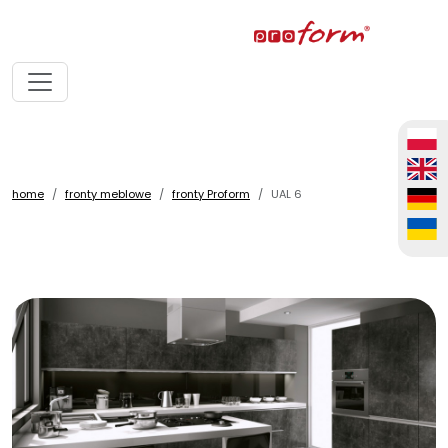
home
fronty meblowe
fronty Proform
UAL 6