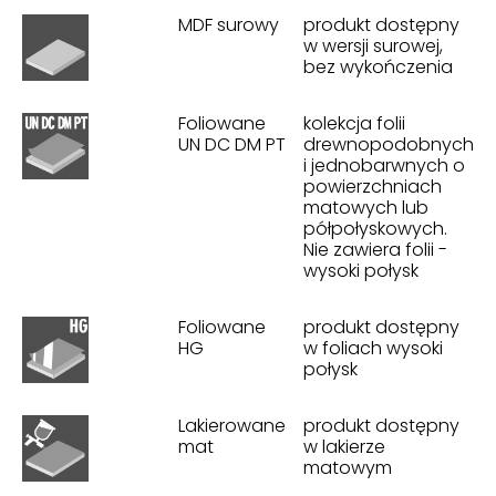
MDF surowy
produkt dostępny
w wersji surowej,
bez wykończenia
Foliowane
kolekcja folii
UN DC DM PT
drewnopodobnych
i jednobarwnych o
powierzchniach
matowych lub
półpołyskowych.
Nie zawiera folii -
wysoki połysk
Foliowane
produkt dostępny
HG
w foliach wysoki
połysk
Lakierowane
produkt dostępny
mat
w lakierze
matowym