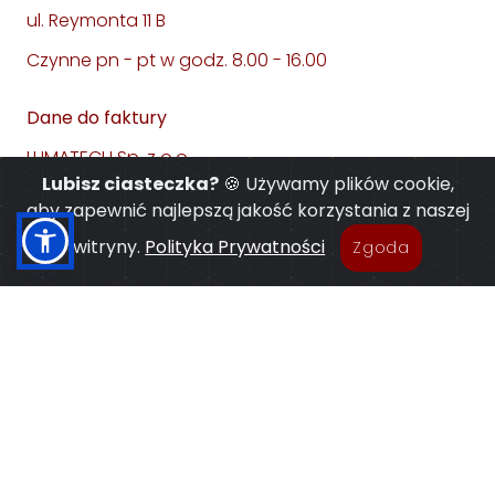
ul. Reymonta 11 B
Czynne pn - pt w godz. 8.00 - 16.00
Dane do faktury
LUMATECH Sp. z o.o.
Lubisz ciasteczka?
🍪 Używamy plików cookie,
PL 43-190 MIKOŁÓW
aby zapewnić najlepszą jakość korzystania z naszej
ul. Żwirki i Wigury 65 F
witryny.
Polityka Prywatności
Zgoda
NIP: 6351838996
REGON: 365060568
Kontakt:
tel. +48 32 738 88 90
e-mail: info@proform.eu
www.proform.eu