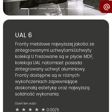
UAL 6
Fronty meblowe najwyższej jakości ze
zintegrowanymi uchwytami.Uchwyty
kolekcji U frezowane są w płycie MDF,
kolekcja UAL natomiast posiada
zintegrowany uchwyt aluminiowy.
Fronty dostępne są w różnych
wykończeniach zapewniające
doskonałą estetykę oraz najwyższą
solidność wykonania.
Oceń ten wzór:
★
★
★
★
★
0.00/5