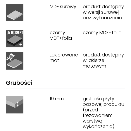
MDF surowy
produkt dostępny
w wersji surowej,
bez wykończenia
czarny
czarny MDF+folia
MDF+folia
Lakierowane
produkt dostępny
mat
w lakierze
matowym
Grubości
19 mm
grubość płyty
bazowej produktu
(przed
frezowaniem i
warstwą
wykończenia)