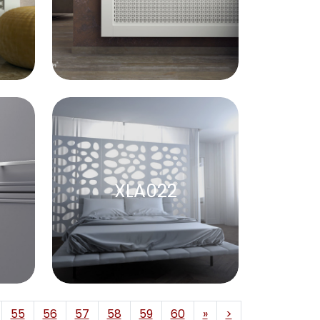
XLA022
55
56
57
58
59
60
»
>