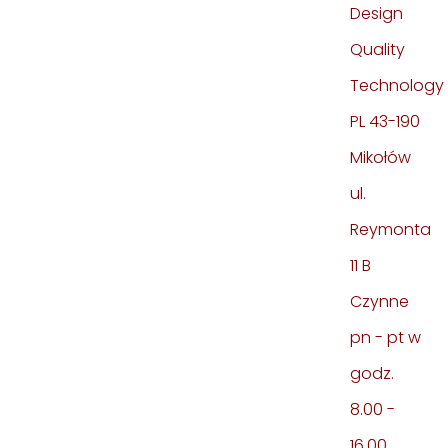
Design
Quality
Technology
PL 43-190
Mikołów
ul.
Reymonta
11 B
Czynne
pn - pt w
godz.
8.00 -
16.00