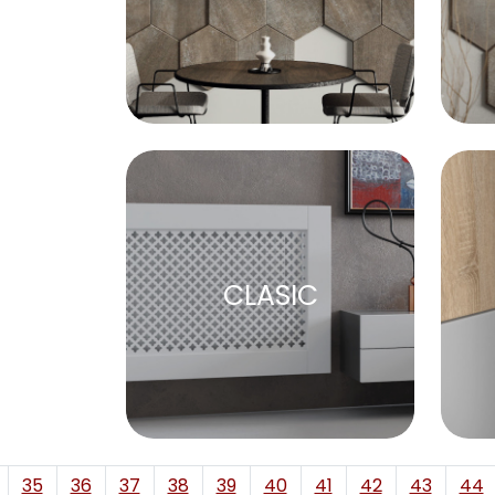
CLASIC
35
36
37
38
39
40
41
42
43
44