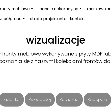
fronty meblowe
panele dekoracyjne
maskownic
współpraca
strefa projektanta
kontakt
wizualizacje
fronty meblowe wykonywane z płyty MDF lub 
oznania się z naszymi kolekcjami frontów do
Łazienka
Przedpokój
Publiczne
Recepcja