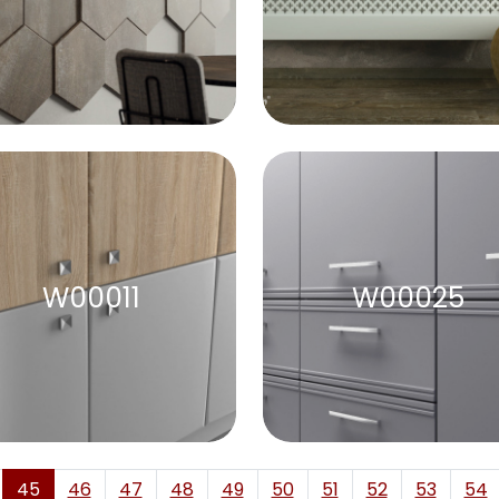
W00011
W00025
45
46
47
48
49
50
51
52
53
54