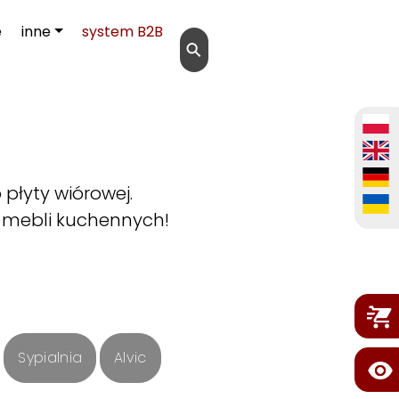
e
inne
system B2B
⚲
płyty wiórowej.
 mebli kuchennych!
Sypialnia
Alvic