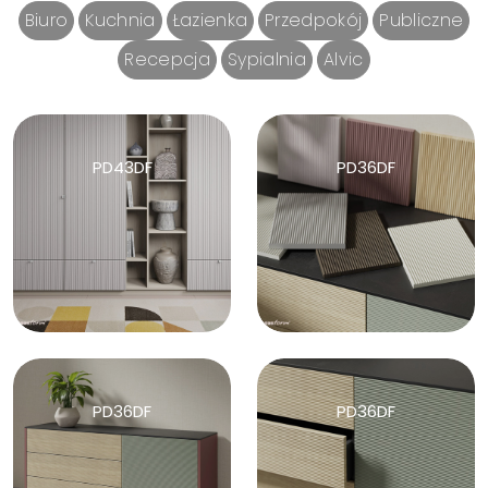
Biuro
Kuchnia
Łazienka
Przedpokój
Publiczne
Recepcja
Sypialnia
Alvic
PD43DF
PD36DF
PD36DF
PD36DF