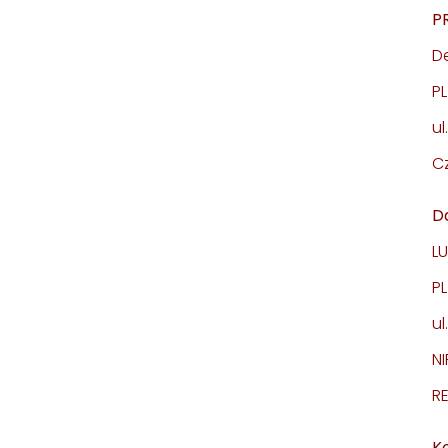
P
D
PL
ul
Cz
D
LU
P
ul
NI
R
Ko